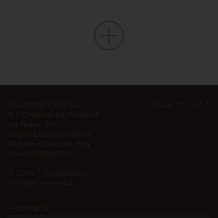
DOLOMWOOD S.N.C.
BACK TO TOP ↑
di F.Corisello & F.Tremonti
Via Roma, 1/i
32040 Lozzo di Cadore
Belluno – Dolomiti, Italy
P.Iva 01088410251
© 2026 – Dolomwood
All rights reserved
— Contacts