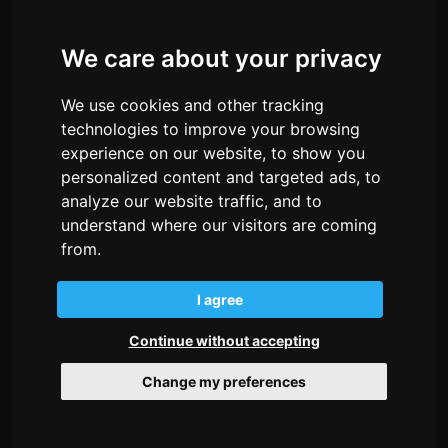
Phone Number
+39 0435 700033
Mobile
+39 349 0694274
Email:
info@dolomwood.com
We care about your privacy
Pec:
dolomwood@legalmail.it
— SOCIAL NETWORK
We use cookies and other tracking
Facebook
technologies to improve your browsing
Instagram
experience on our website, to show you
personalized content and targeted ads, to
— MENU
analyze our website traffic, and to
Home
understand where our visitors are coming
About us
from.
Environments
How we work
The wood
I agree
Stories
Partnership
Continue without accepting
Contacts
Change my preferences
Privacy policy
Cookie policy
Transparency