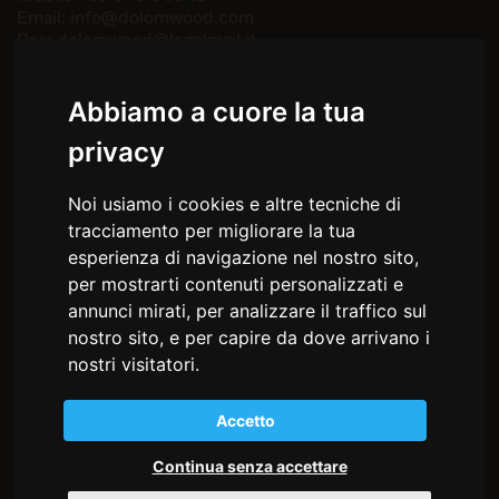
Email:
info@dolomwood.com
Pec:
dolomwood@legalmail.it
— SOCIAL NETWORK
Facebook
Abbiamo a cuore la tua
Instagram
privacy
— MENU
Noi usiamo i cookies e altre tecniche di
Home
tracciamento per migliorare la tua
Chi siamo
Ambienti
esperienza di navigazione nel nostro sito,
Come lavoriamo
per mostrarti contenuti personalizzati e
Il legno
annunci mirati, per analizzare il traffico sul
Storie
nostro sito, e per capire da dove arrivano i
Partnership
nostri visitatori.
Contatti
Accetto
Privacy policy
Cookie policy
Trasparenza
Continua senza accettare