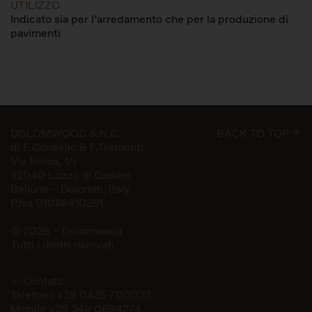
UTILIZZO
Indicato sia per l’arredamento che per la produzione di
pavimenti
DOLOMWOOD S.N.C.
BACK TO TOP ↑
di F.Corisello & F.Tremonti
Via Roma, 1/i
32040 Lozzo di Cadore
Belluno – Dolomiti, Italy
P.Iva 01088410251
© 2026 – Dolomwood
Tutti i diritti riservati
— Contatti
Telefono
+39 0435 700033
Mobile
+39 349 0694274